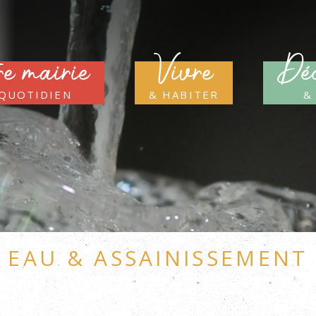
re mairie
Vivre
Déc
 quotidien
& habiter
&
Eau & Assainissement