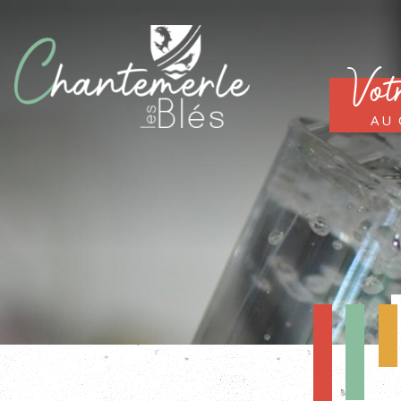
Vot
au