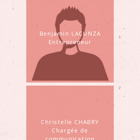
Benjamin LACUNZA
Entrepreneur
Christelle CHABRY
Chargée de
communication