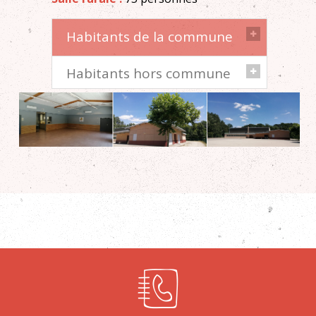
Habitants de la commune
Habitants hors commune
Particuliers :
250€
Associations et associations à
Cet équipement n'est pas disponible
caractère social :
Location
pour les particuliers exterieurs à la
gratuite
commune