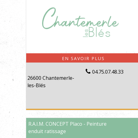
04.75.07.48.33
26600 Chantemerle-
les-Blés
R.A.I.M. CONCEPT Placo - Peinture
enduit ratissage