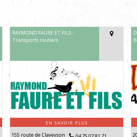
RAYMOND FAURE ET FILS -
D
Transports routiers
B
155 route de Claveyson
20
04.75.07.81.71