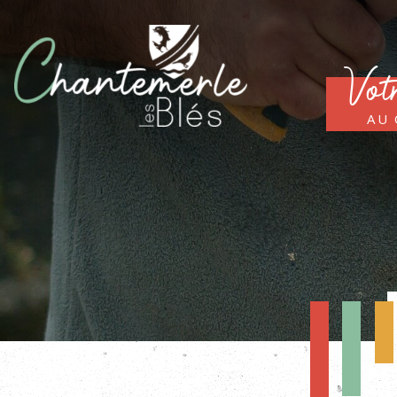
Vot
au