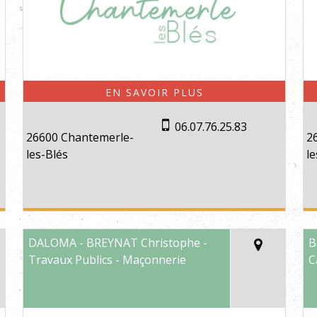
06.07.76.25.83
26600 Chantemerle-
2
les-Blés
le
DALOMA - BREYNAT Christophe -
B
Travaux Publics - Maçonnerie
C