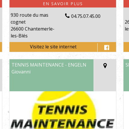
930 route du mas
04.75.07.45.00
cognet
2
26600 Chantemerle-
le
les-Blés
TENNIS MAINTENANCE - ENGELN
S
Giovanni