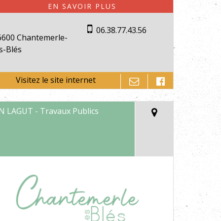
06.38.77.43.56
6600 Chantemerle-
s-Blés
N LAGUT - Travaux Publics