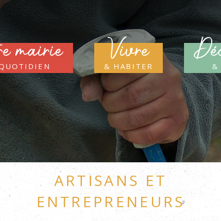
re mairie
Vivre
Déc
 quotidien
& habiter
&
Artisans et
entrepreneurs