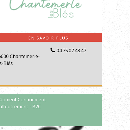
04.75.07.48.47
6600 Chantemerle-
s-Blés
âtiment Confinement
alfeutrement - B2C