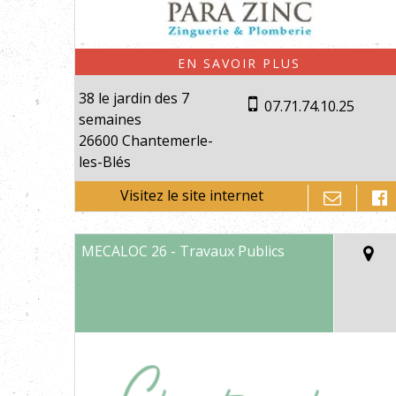
38 le jardin des 7
07.71.74.10.25
semaines
26600 Chantemerle-
les-Blés
MECALOC 26 - Travaux Publics