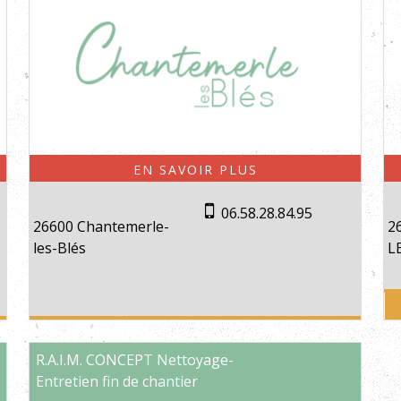
06.58.28.84.95
26600 Chantemerle-
2
les-Blés
L
R.A.I.M. CONCEPT Nettoyage-
Entretien fin de chantier