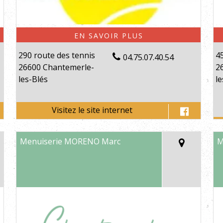
290 route des tennis
4
04.75.07.40.54
26600 Chantemerle-
2
les-Blés
le
Menuiserie MORENO Marc
M