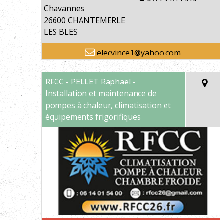
Chavannes
26600 CHANTEMERLE
LES BLES
elecvince1@yahoo.com
RFCC - PELLET Raphaël -
Installation et maintenance de
pompes à chaleur, climatisation et
équipements frigorifiques