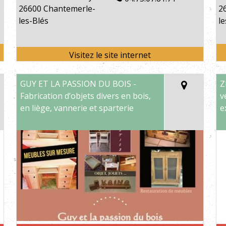
26600 Chantemerle-
2
les-Blés
le
GUY ET LA PASSION DU BOIS -
Z
Fabrication d’objets divers en bois,
v
en liège, vannerie et sparterie
e