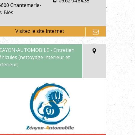
06.62.04.84.35
6600 Chantemerle-
s-Blés
EAYON-AUTOMOBILE - Entretien
éhicules (nettoyage intérieur et
xtérieur)