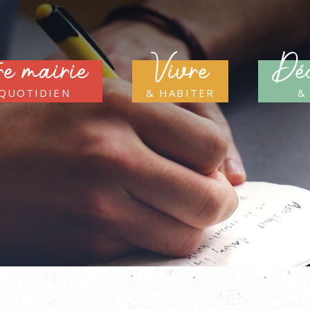
re mairie
Vivre
Déc
 quotidien
& habiter
&