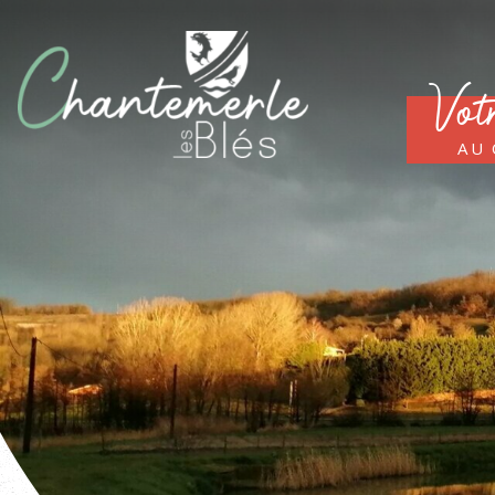
Vot
au