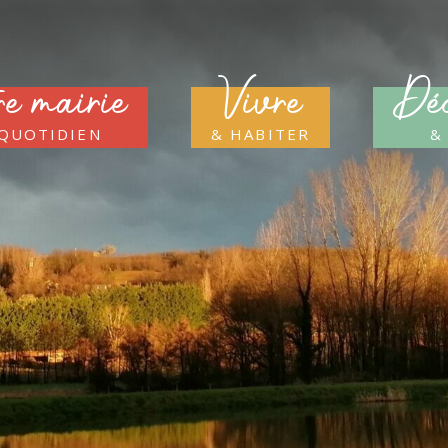
re mairie
Vivre
Déc
 quotidien
& habiter
&