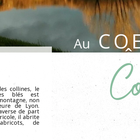
co
Au
Drô
de la
Co
s collines, le
les blés est
 montagne, non
eure de Lyon.
raverse de part
icole, il abrite
bricots, de