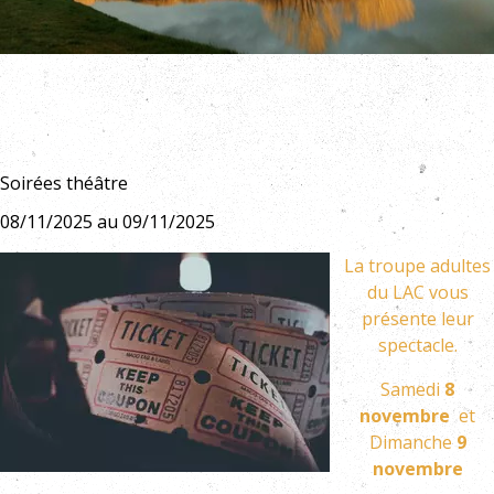
Soirées théâtre
08/11/2025 au 09/11/2025
La troupe adultes
du LAC vous
présente leur
spectacle.
Samedi
8
novembre
et
Dimanche
9
novembre