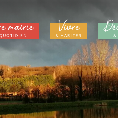
re mairie
Vivre
Déc
 quotidien
& habiter
&