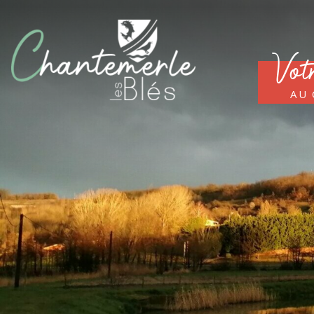
Vot
au