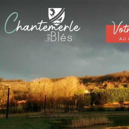
Vot
au