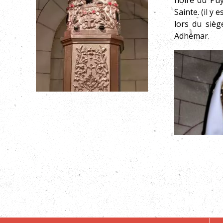
noire du Pu
Sainte. (il y
lors du sièg
Adhémar.