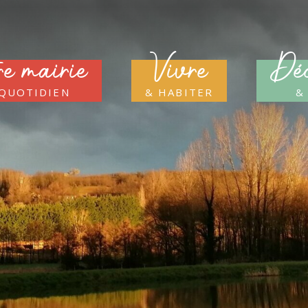
re mairie
Vivre
Déc
 quotidien
& habiter
&