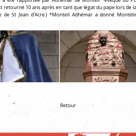
y a été rapportée par Adhémar de Monteil *évêque du Puy
 est retourné 10 ans après en tant que légat du pape lors de l
e de St Jean d’Acre.) *Monteil Adhémar a donné Montélim
Retour