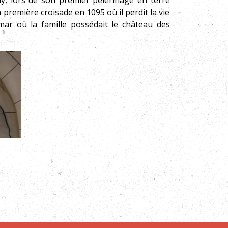
, lors de son premier pèlerinage en terre
a première croisade en 1095 où il perdit la vie
ar où la famille possédait le château des