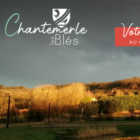
Vot
au