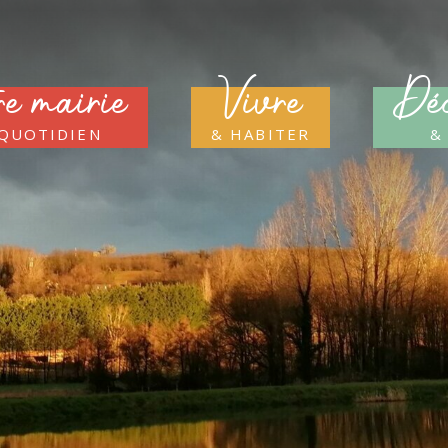
re mairie
Vivre
Déc
 quotidien
& habiter
&