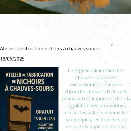
Atelier construction nichoirs à chauves souris
18/06/2025
Le régime alimentaire des
chauves-souris est
exclusivement composé
d’insectes, faisant d’elles des
animaux très important dans la
régulation des populations
d’insectes volants comme les
moustiques, les mouches ou
encore les papillons de nuit.