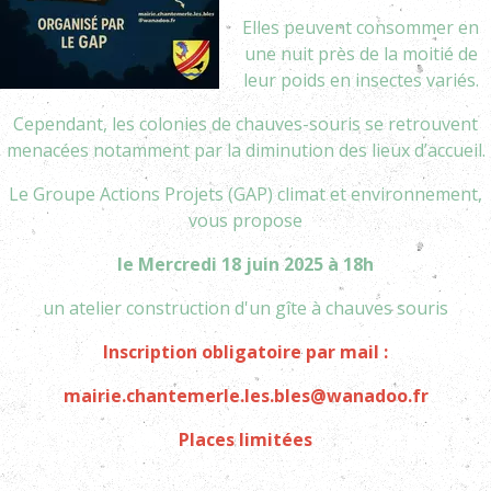
Elles peuvent consommer en
une nuit près de la moitié de
leur poids en insectes variés.
Cependant, les colonies de chauves-souris se retrouvent
menacées notamment par la diminution des lieux d’accueil.
Le Groupe Actions Projets (GAP) climat et environnement,
vous propose
le Mercredi 18 juin 2025 à 18h
un atelier construction d'un gîte à chauves souris
Inscription obligatoire par mail :
mairie.chantemerle.les.bles@wanadoo.fr
Places limitées