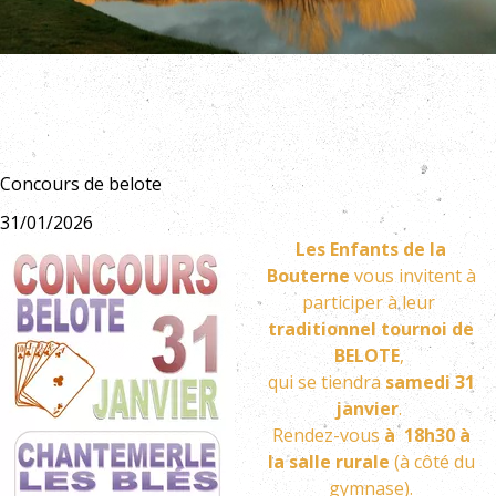
Concours de belote
31/01/2026
Les Enfants de la
Bouterne
vous invitent à
participer à leur
traditionnel tournoi de
BELOTE
,
qui se tiendra
samedi 31
janvier
.
Rendez-vous
à 18h30
à
la
salle rurale
(à côté du
gymnase).