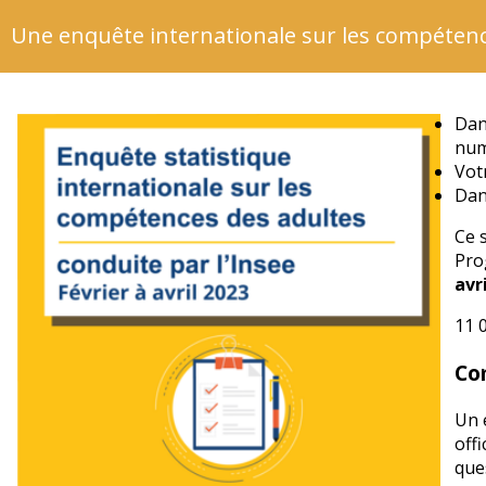
Une enquête internationale sur les compétenc
Dan
num
Votr
Dan
Ce 
Pro
avr
11 
Co
Un 
offi
que