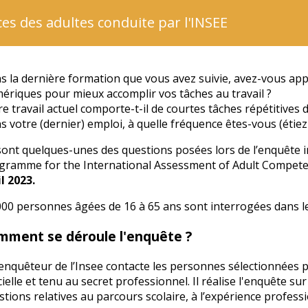
es des adultes conduite par l'INSEE
s la dernière formation que vous avez suivie, avez-vous appr
ériques pour mieux accomplir vos tâches au travail ?
e travail actuel comporte-t-il de courtes tâches répétitives
s votre (dernier) emploi, à quelle fréquence êtes-vous (éti
sont quelques-unes des questions posées lors de l’enquête i
gramme for the International Assessment of Adult Competenc
il 2023.
000 personnes âgées de 16 à 65 ans sont interrogées dans le
mment se déroule l'enquête ?
enquêteur de l’Insee contacte les personnes sélectionnées p
cielle
et tenu au
secret professionnel
. Il réalise l'enquête 
stions
relatives au parcours scolaire, à l’expérience profess