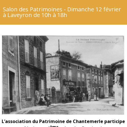
Salon des Patrimoines - Dimanche 12 février
à Laveyron de 10h à 18h
L’association du Patrimoine de Chantemerle participe