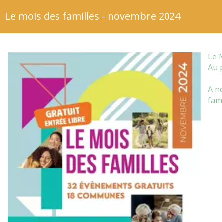
Le mois des familles - novembre 2024
Le 
Au 
A n
fami